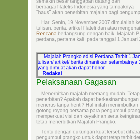
semakin besar tanggapan datang dari
berbagai filatelis Indonesia yang tampaknya
"haus" akan penerbitan majalah bagi pengump
Hari Senin, 19 November 2007 dimulailah k
tulisan, berita, artikel filateli dan atau menge
Rencana
berlangsung dengan baik, Majalah 
perdana, pertama kali, pada tanggal 1 Januari
Majalah Prangko edisi Perdana Terbit 1 Ja
tulisan/ artikel/ berita dinantikan selambatny
yang dimuat akan dapat honor.
Redaksi
Pelaksanaan Gagasan
Menerbitkan majalah memang mudah. Tetap
penerbitan? Apakah dapat berkesinambungan te
menerus tanpa henti? Hal inilah menimbulkan
gotong royong bersama para pengumpul prang
memperkuat visi dan keyakinan serta keingin
tetap menerbitkan Majalah Prangko.
Tentu dengan dukungan kuat tersebut dihara
pengumpul prangko untuk dapat tetap terbit d