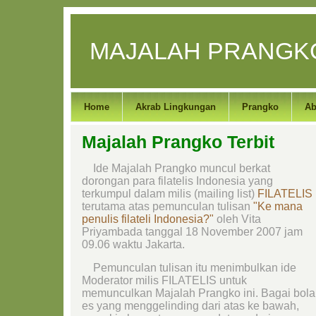
MAJALAH PRANGK
Home
Akrab Lingkungan
Prangko
Ab
Majalah Prangko Terbit
Ide Majalah Prangko muncul berkat
dorongan para filatelis Indonesia yang
terkumpul dalam milis (mailing list)
FILATELIS
terutama atas pemunculan tulisan
"Ke mana
penulis filateli Indonesia?"
oleh Vita
Priyambada tanggal 18 November 2007 jam
09.06 waktu Jakarta.
Pemunculan tulisan itu menimbulkan ide
Moderator milis FILATELIS untuk
memunculkan Majalah Prangko ini. Bagai bola
es yang menggelinding dari atas ke bawah,