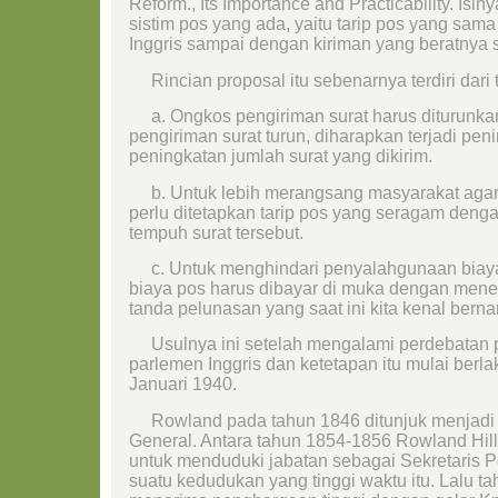
Reform., Its Importance and Practicability. Isi
sistim pos yang ada, yaitu tarip pos yang sama
Inggris sampai dengan kiriman yang beratnya 
Rincian proposal itu sebenarnya terdiri dari t
a. Ongkos pengiriman surat harus diturunka
pengiriman surat turun, diharapkan terjadi peni
peningkatan jumlah surat yang dikirim.
b. Untuk lebih merangsang masyarakat agar le
perlu ditetapkan tarip pos yang seragam deng
tempuh surat tersebut.
c. Untuk menghindari penyalahgunaan biaya
biaya pos harus dibayar di muka dengan mene
tanda pelunasan yang saat ini kita kenal bern
Usulnya ini setelah mengalami perdebatan pa
parlemen Inggris dan ketetapan itu mulai berla
Januari 1940.
Rowland pada tahun 1846 ditunjuk menjadi S
General. Antara tahun 1854-1856 Rowland Hi
untuk menduduki jabatan sebagai Sekretaris
suatu kedudukan yang tinggi waktu itu. Lalu t