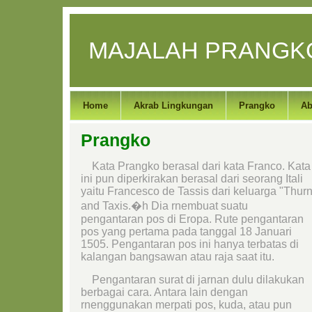
MAJALAH PRANG
Home
Akrab Lingkungan
Prangko
Ab
Prangko
Kata Prangko berasal dari kata Franco. Kata
ini pun diperkirakan berasal dari seorang Itali
yaitu Francesco de Tassis dari keluarga "Thur
and Taxis.�h Dia rnembuat suatu
pengantaran pos di Eropa. Rute pengantaran
pos yang pertama pada tanggal 18 Januari
1505. Pengantaran pos ini hanya terbatas di
kalangan bangsawan atau raja saat itu.
Pengantaran surat di jarnan dulu dilakukan
berbagai cara. Antara lain dengan
rnenggunakan merpati pos, kuda, atau pun