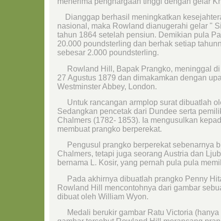
menerima penghargaan tinggi dengan gelar Kn
Dianggap berhasil meningkatkan kesejahter
nasional, maka Rowland dianugerahi gelar " 
tahun 1864 setelah pensiun. Demikian pula 
20.000 poundsterling dan berhak setiap tahu
sebesar 2.000 poundsterling.
Rowland Hill, Bapak Prangko, meninggal di
27 Agustus 1879 dan dimakamkan dengan upac
Westminster Abbey, London.
Untuk rancangan armplop surat dibuatlah ole
Sedangkan pencetak dari Dundee serta pemili
Chalmers (1782- 1853). Ia mengusulkan kepad
membuat prangko berperekat.
Pengusul prangko berperekat sebenarnya 
Chalmers, tetapi juga seorang Austria dan Lju
bernama L. Kosir, yang pernah pula pula memili
Pada akhirnya dibuatlah prangko Penny Hitam
Rowland Hill mencontohnya dari gambar sebu
dibuat oleh William Wyon.
Medali berukir gambar Ratu Victoria (hanya 