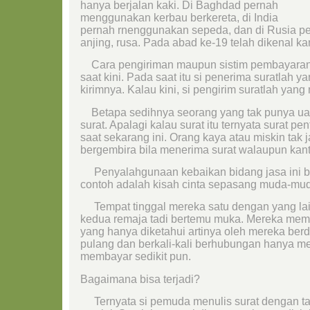
hanya berjalan kaki. Di Baghdad pernah
menggunakan kerbau berkereta, di India
pernah rnenggunakan sepeda, dan di Rusia p
anjing, rusa. Pada abad ke-19 telah dikenal ka
Cara pengiriman maupun sistim pembayaran, 
saat kini. Pada saat itu si penerima suratlah
kirimnya. Kalau kini, si pengirim suratlah ya
Betapa sedihnya seorang yang tak punya uan
surat. Apalagi kalau surat itu ternyata surat 
saat sekarang ini. Orang kaya atau miskin tak 
bergembira bila menerima surat walaupun kan
Penyalahgunaan kebaikan bidang jasa ini b
contoh adalah kisah cinta sepasang muda-mudi 
Tempat tinggal mereka satu dengan yang lain
kedua remaja tadi bertemu muka. Mereka memb
yang hanya diketahui artinya oleh mereka ber
pulang dan berkali-kali berhubungan hanya mel
membayar sedikit pun.
Bagaimana bisa terjadi?
Ternyata si pemuda menulis surat dengan ta