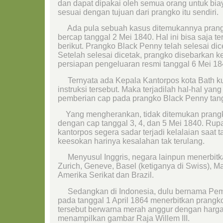
dan dapat dipakai oleh semua orang untuk biay
sesuai dengan tujuan dari prangko itu sendiri.
Ada pula sebuah kasus ditemukannya prang
bercap tanggal 2 Mei 1840. Hal ini bisa saja t
berikut. Prangko Black Penny telah selesai di
Setelah selesai dicetak, prangko disebarkan k
persiapan pengeluaran resmi tanggal 6 Mei 18
Ternyata ada Kepala Kantorpos kota Bath k
instruksi tersebut. Maka terjadilah hal-hal yan
pemberian cap pada prangko Black Penny tang
Yang mengherankan, tidak ditemukan prangk
dengan cap tanggal 3, 4, dan 5 Mei 1840. Ru
kantorpos segera sadar terjadi kelalaian saat
keesokan harinya kesalahan tak terulang.
Menyusul Inggris, negara lainpun menerbitka
Zurich, Geneve, Basel (ketiganya di Swiss), Mau
Amerika Serikat dan Brazil.
Sedangkan di Indonesia, dulu bernama Peme
pada tanggal 1 April 1864 menerbitkan prangk
tersebut berwarna merah anggur dengan harga
menampilkan gambar Raja Willem III.