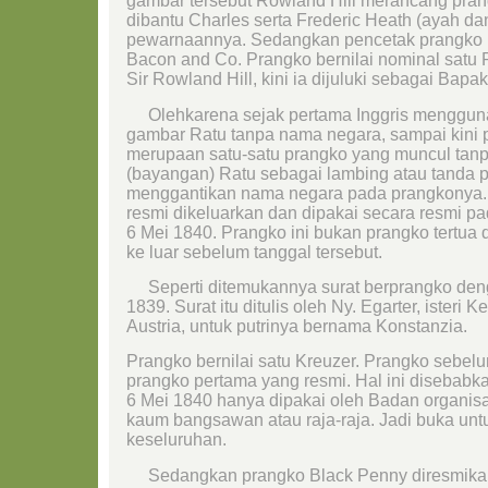
gambar tersebut Rowland Hill merancang pra
dibantu Charles serta Frederic Heath (ayah da
pewarnaannya. Sedangkan pencetak prangko pe
Bacon and Co. Prangko bernilai nominal satu 
Sir Rowland Hill, kini ia dijuluki sebagai Bapa
Olehkarena sejak pertama Inggris menggun
gambar Ratu tanpa nama negara, sampai kini 
merupaan satu-satu prangko yang muncul tan
(bayangan) Ratu sebagai lambing atau tanda p
menggantikan nama negara pada prangkonya. 
resmi dikeluarkan dan dipakai secara resmi p
6 Mei 1840. Prangko ini bukan prangko tertua 
ke luar sebelum tanggal tersebut.
Seperti ditemukannya surat berprangko deng
1839. Surat itu ditulis oleh Ny. Egarter, isteri 
Austria, untuk putrinya bernama Konstanzia.
Prangko bernilai satu Kreuzer. Prangko sebel
prangko pertama yang resmi. Hal ini disebabk
6 Mei 1840 hanya dipakai oleh Badan organisas
kaum bangsawan atau raja-raja. Jadi buka un
keseluruhan.
Sedangkan prangko Black Penny diresmikan 