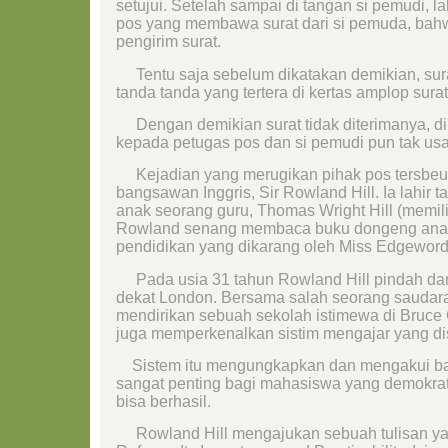
setujui. Setelah sampai di tangan si pemudi, l
pos yang membawa surat dari si pemuda, bahw
pengirim surat.
Tentu saja sebelum dikatakan demikian, sura
tanda tanda yang tertera di kertas amplop surat 
Dengan demikian surat tidak diterimanya, d
kepada petugas pos dan si pemudi pun tak us
Kejadian yang merugikan pihak pos tersbeut 
bangsawan Inggris, Sir Rowland Hill. Ia lahir
anak seorang guru, Thomas Wright Hill (memilik
Rowland senang membaca buku dongeng anak-
pendidikan yang dikarang oleh Miss Edgeword
Pada usia 31 tahun Rowland Hill pindah dar
dekat London. Bersama salah seorang saudara
mendirikan sebuah sekolah istimewa di Bruce
juga memperkenalkan sistim mengajar yang di
Sistem itu mengungkapkan dan mengakui b
sangat penting bagi mahasiswa yang demokrat
bisa berhasil.
Rowland Hill mengajukan sebuah tulisan yang