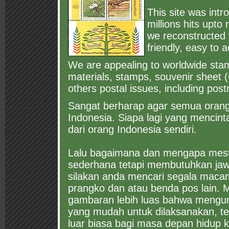
This site was int
millions hits upto
we reconstructed 
friendly, easy to
We are appealing to worldwide stamps
materials, stamps, souvenir sheet 
others postal issues, including post
Sangat berharap agar semua orang 
Indonesia. Siapa lagi yang mencinta
dari orang Indonesia sendiri.
Lalu bagaimana dan mengapa mest
sederhana tetapi membutuhkan jawab
silakan anda mencari segala macam 
prangko dan atau benda pos lain
gambaran lebih luas bahwa meng
yang mudah untuk dilaksanakan, t
luar biasa bagi masa depan hidup ki